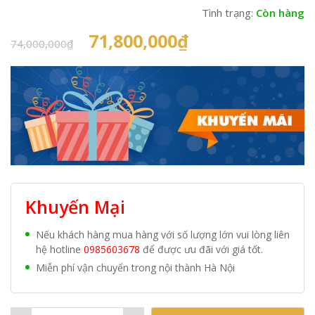
Tình trạng:
Còn hàng
Original
Current
71,800,000
₫
74,000,000
₫
price
price
was:
is:
74,000,000₫.
71,800,000₫.
Khuyến Mại
Nếu khách hàng mua hàng với số lượng lớn vui lòng liên
hệ hotline
0985603678
để được ưu đãi với giá tốt.
Miễn phí vận chuyển trong nội thành Hà Nội