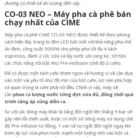
đương có thiết kế ấn tượng đến vậy.
CO-03 NEO – Máy pha cà phê bán
chạy nhất của CIME
Máy pha cà phê CIME CO-03 NEO được thiết kế theo phong
cách hiện đại, trang bị đèn LED bắt mắt với khả năng pha chế
ổn định, công suất 3000W cho phép pha tối đa 4 tách
espresso, đánh 2 cốc sữa và lấy nước sôi cùng lúc. Sở hữu
các chức năng nổi bật như Pre-insfusion (chế độ ủ cafe).
Để có được một tách cafe thơm ngon về hương vị sẽ cần dựa
vào một vài yếu tố như độ mịn của bột cafe, lực nén phù hợp
và quan trọng là cafe phải nở đều. Chính vì vậy, máy sẽ
cần
phun ra lượng nước từng đợt vừa đủ, đồng thời quá
trình tăng áp cũng diễn ra.
So với các dòng máy khác là tăng đột ngột lên thẳng 9 bar sẽ
gây nên lỗi chiết suất, hoặc có một số dòng máy sử dụng chế
độ Pre-Infusion tự động, 1 van sẽ tự ngắt đột ngột ngay khi
bơm áp lực vừa phun nước mạnh một lượng nhỏ vào bột cà