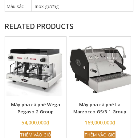
Màu sắc
Inox gương
RELATED PRODUCTS
Máy pha cà phê Wega
Máy pha cà phê La
Pegaso 2 Group
Marzocco GS/3 1 Group
95%-98%
MP
54,000,000
₫
169,000,000
₫
THÊM VÀO GIỎ
THÊM VÀO GIỎ