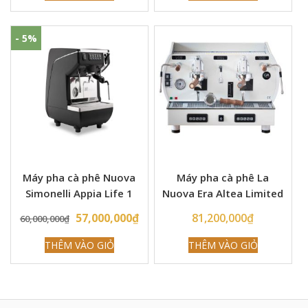
- 5%
Máy pha cà phê Nuova
Máy pha cà phê La
Simonelli Appia Life 1
Nuova Era Altea Limited
Group
Wood All White 2 Group
Original
Current
57,000,000
₫
81,200,000
₫
60,000,000
₫
price
price
THÊM VÀO GIỎ
THÊM VÀO GIỎ
was:
is:
60,000,000₫.
57,000,000₫.