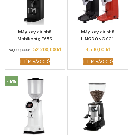
Máy xay cà phê
Máy xay cà phê
Mahlkonig E65S
LINGDONG 021
Original
Current
52,200,000
₫
3,500,000
₫
54,000,000
₫
price
price
THÊM VÀO GIỎ
THÊM VÀO GIỎ
was:
is:
54,000,000₫.
52,200,000₫.
- 6%