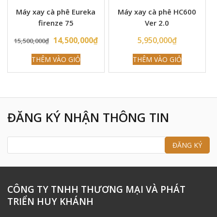
Máy xay cà phê Eureka
Máy xay cà phê HC600
firenze 75
Ver 2.0
Original
Current
14,500,000
₫
5,950,000
₫
15,500,000
₫
price
price
THÊM VÀO GIỎ
THÊM VÀO GIỎ
was:
is:
15,500,000₫.
14,500,000₫.
ĐĂNG KÝ NHẬN THÔNG TIN
CÔNG TY TNHH THƯƠNG MẠI VÀ PHÁT
TRIỂN HUY KHÁNH