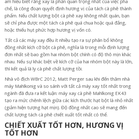
am hiểu biết rằng xay là phần quan trọng nhất của việc pha
chế, là công đoạn quyết định hương vị của tách cà phê thành
phẩm. Nếu chất lượng bột cà phê xay không nhất quán, bạn
sẽ chỉ pha được một tách cà phê quá chua hoặc quá đắng,
hoặc thiếu hụt phức hợp hương vị vốn có.
Tất cả các máy xay đều ít nhiều tạo ra sự phân bổ không
đồng nhất kích cỡ bột cà phê, nghĩa là trong mỗi định lượng
đơn nhất sẽ bao gồm hai nhóm bột chính có độ thô mịn khác
nhau. Nếu sự khác biệt về kích cỡ của hai nhóm bột này là lớn,
thì kết quả là ly cà phê chất lượng tồi.
Nhà vô địch WBrC 2012, Matt Perger sau khi đến thăm nhà
máy Mahlkonig và so sánh với tất cả máy xay tốt nhất trong
ngành đã đưa ra kết luận: máy xay cà phê Mahlkonig EK43
tạo ra mức chênh lệch giữa các kích thước hạt bột là nhỏ nhất
(giảm hiện tượng hạt mịn). Độ đồng nhất cao sẽ mang đến
chất lượng tách cà phê chiết xuất tốt nhất có thể.
CHIẾT XUẤT TỐT HƠN, HƯƠNG VỊ
TỐT HƠN