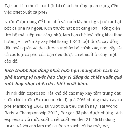
Tại sao kích thước hạt bột lại có ảnh hưởng quan trọng đến
việc chiết xuất cà phê?
Nước được dùng để bao phủ và cuốn lấy hương vị từ các hạt
bột cà phê ra ngoài. Kích thước hạt bột càng lớn – tổng diện
tích bề mặt tiếp xúc càng nhỏ, làm hạn chế khả năng khai thác
hương vị . Với máy xay Mahlkonig EK43, bột được xay đồng
đều nhất quán và đạt được sự phân bố chính xác, nhờ vậy tất
cả các loại cà phê của bạn đều được chiết xuất ở cùng một
cấp độ.
Kích thước hạt đồng nhất hứa hẹn mang đến tách cà
phê hương vị tuyệt hảo thay vì đắng do chiết xuất quá
mức hay nhạt nhẽo do chiết xuất kém.
Khi nói đến espresso, rất khó để các máy xay tầm trung đạt
suất chiết xuất (Extraction Yield) quá 20% nhưng máy xay cà
phê Mahlkonig EK43 lại vượt qua tiêu chuẩn này. Tại World
Barista Championship 2013, Perger đã pha được những tách
espresso với mức suất chiết xuất lên đến 21.7% khi dùng
EK43. Và khi anh làm một cuộc so sánh với ba máy xay