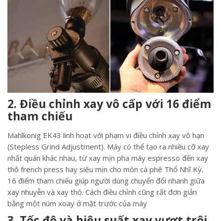
2. Điều chỉnh xay vô cấp với 16 điểm
tham chiếu
Mahlkonig EK43 linh hoạt với phạm vi điều chỉnh xay vô hạn
(Stepless Grind Adjustment). Máy có thể tạo ra nhiều cỡ xay
nhất quán khác nhau, từ xay mịn pha máy espresso đến xay
thô french press hay siêu mịn cho món cà phê Thổ Nhĩ Kỳ.
16 điểm tham chiếu giúp người dùng chuyển đổi nhanh giữa
xay nhuyễn và xay thô. Cách điều chỉnh cũng rất đơn giản
bằng một núm xoay ở mặt trước của máy
3. Tốc độ và hiệu suất xay vượt trội