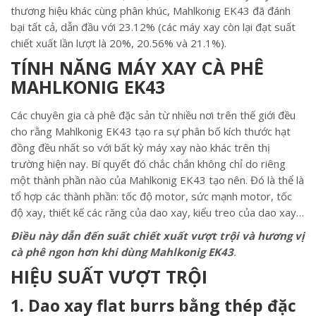
thương hiệu khác cùng phân khúc, Mahlkonig EK43 đã đánh
bại tất cả, dẫn đầu với 23.12% (các máy xay còn lại đạt suất
chiết xuất lần lượt là 20%, 20.56% và 21.1%).
TÍNH NĂNG MÁY XAY CÀ PHÊ
MAHLKONIG EK43
Các chuyên gia cà phê đặc sản từ nhiều nơi trên thế giới đều
cho rằng Mahlkonig EK43 tạo ra sự phân bố kích thước hạt
đồng đều nhất so với bất kỳ máy xay nào khác trên thị
trường hiện nay. Bí quyết đó chắc chắn không chỉ do riêng
một thành phần nào của Mahlkonig EK43 tạo nên. Đó là thể là
tổ hợp các thành phần: tốc độ motor, sức mạnh motor, tốc
độ xay, thiết kế các răng của dao xay, kiểu treo của dao xay…
Điều này dẫn đến suất chiết xuất vượt trội và hương vị
cà phê ngon hơn khi dùng
Mahlkonig EK43
.
HIỆU SUẤT VƯỢT TRỘI
1. Dao xay flat burrs bằng thép đặc