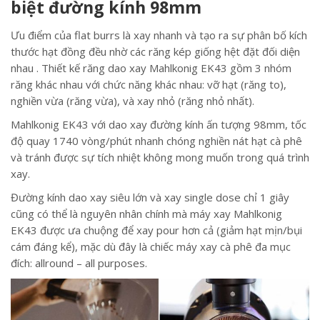
biệt đường kính 98mm
Ưu điểm của flat burrs là xay nhanh và tạo ra sự phân bố kích
thước hạt đồng đều nhờ các răng kép giống hệt đặt đối diện
nhau . Thiết kế răng dao xay Mahlkonig EK43 gồm 3 nhóm
răng khác nhau với chức năng khác nhau: vỡ hạt (răng to),
nghiền vừa (răng vừa), và xay nhỏ (răng nhỏ nhất).
Mahlkonig EK43 với dao xay đường kính ấn tượng 98mm, tốc
độ quay 1740 vòng/phút nhanh chóng nghiền nát hạt cà phê
và tránh được sự tích nhiệt không mong muốn trong quá trình
xay.
Đường kính dao xay siêu lớn và xay single dose chỉ 1 giây
cũng có thể là nguyên nhân chính mà máy xay Mahlkonig
EK43 được ưa chuộng để xay pour hơn cả (giảm hạt mịn/bụi
cám đáng kể), mặc dù đây là chiếc máy xay cà phê đa mục
đích: allround – all purposes.