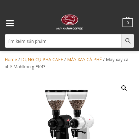
0
Home
/
DỤNG CỤ PHA CAFE
/
MÁY XAY CÀ PHÊ
/ Máy xay cà
phê Mahlkonig EK43