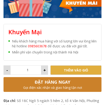
Khuyến Mại
Nếu khách hàng mua hàng với số lượng lớn vui lòng liên
hệ hotline
0985603678
để được ưu đãi với giá tốt.
Miễn phí vận chuyển trong nội thành Hà Nội
-
+
THÊM VÀO GIỎ
ĐẶT HÀNG NGAY
Gọi điện xác nhận và giao hàng tận nơi
Địa chỉ:
Số 18C Ngõ 5 ngách 5 hẻm 2, tổ 4 Văn Nội, Phường