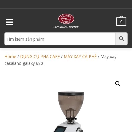
0
Home
/
DỤNG CỤ PHA CAFE
/
MÁY XAY CÀ PHÊ
/ Máy xay
casalano galaxy 680