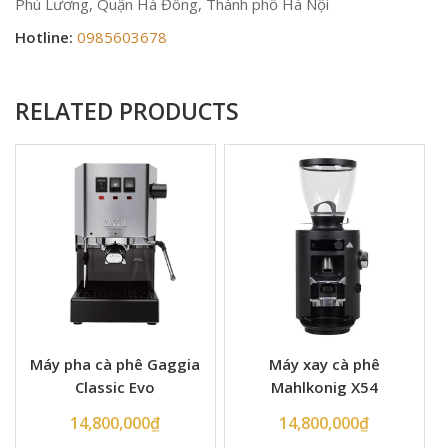
Phú Lương, Quận Hà Đông, Thành phố Hà Nội
Hotline:
0985603678
RELATED PRODUCTS
Máy pha cà phê Gaggia
Máy xay cà phê
Classic Evo
Mahlkonig X54
14,800,000
₫
14,800,000
₫