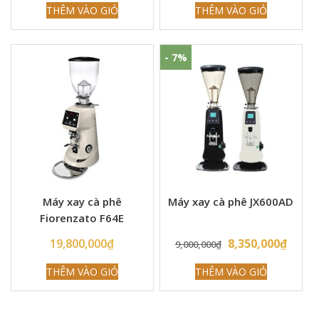
THÊM VÀO GIỎ
THÊM VÀO GIỎ
- 7%
Máy xay cà phê
Máy xay cà phê JX600AD
Fiorenzato F64E
Original
Curre
19,800,000
₫
8,350,000
₫
9,000,000
₫
price
price
THÊM VÀO GIỎ
THÊM VÀO GIỎ
was:
is:
9,000,000₫.
8,350