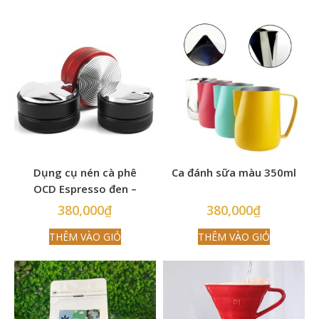
Dụng cụ nén cà phê
Ca đánh sữa màu 350ml
OCD Espresso đen –
58mm
380,000
₫
380,000
₫
THÊM VÀO GIỎ
THÊM VÀO GIỎ