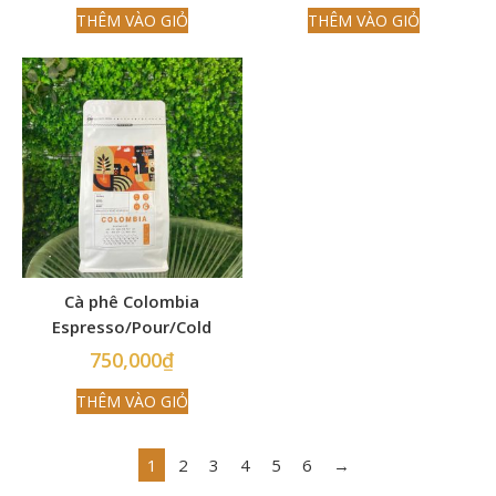
THÊM VÀO GIỎ
THÊM VÀO GIỎ
Cà phê Colombia
Espresso/Pour/Cold
Brew
750,000
₫
THÊM VÀO GIỎ
1
2
3
4
5
6
→