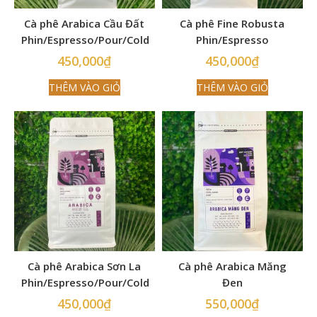
Cà phê Arabica Cầu Đất
Cà phê Fine Robusta
Phin/Espresso/Pour/Cold
Phin/Espresso
Brew
450,000
₫
450,000
₫
THÊM VÀO GIỎ
THÊM VÀO GIỎ
Cà phê Arabica Sơn La
Cà phê Arabica Măng
Phin/Espresso/Pour/Cold
Đen
Brew
Phin/Espresso/Pour/Cold
450,000
₫
550,000
₫
Brew