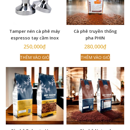
Tamper nén cà phê máy
Cà phê truyền thống
espresso tay cầm Inox
pha PHIN
58mm
250,000
₫
280,000
₫
THÊM VÀO GIỎ
THÊM VÀO GIỎ