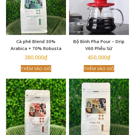
Cà phê Blend 30%
Bộ Bình Pha Pour – Drip
Arabica + 70% Robusta
V60 Phễu Sứ
(Espresso)
380,000
₫
450,000
₫
THÊM VÀO GIỎ
THÊM VÀO GIỎ