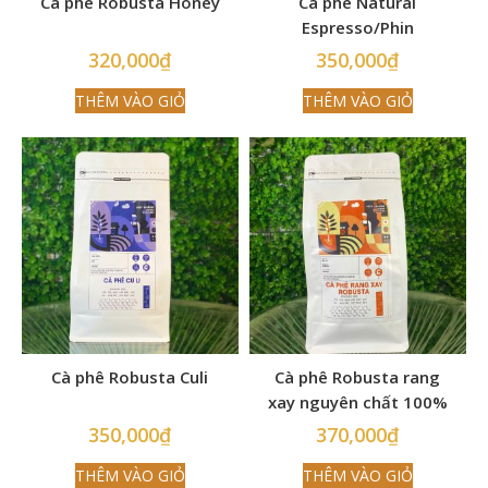
Cà phê Robusta Honey
Cà phê Natural
Espresso/Phin
320,000
₫
350,000
₫
THÊM VÀO GIỎ
THÊM VÀO GIỎ
Cà phê Robusta Culi
Cà phê Robusta rang
xay nguyên chất 100%
350,000
₫
370,000
₫
THÊM VÀO GIỎ
THÊM VÀO GIỎ