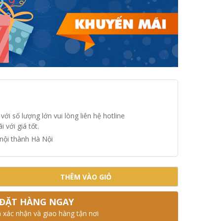
i số lượng lớn vui lòng liên hệ hotline
 với giá tốt.
nội thành Hà Nội
THÊM VÀO GIỎ
ĐẶT HÀNG NGAY
n xác nhận và giao hàng tận nơi