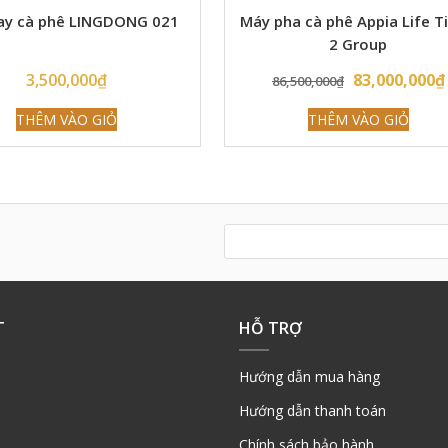
ay cà phê LINGDONG 021
Máy pha cà phê Appia Life T
2 Group
Original
3,500,000
₫
83,000,000
₫
86,500,000
₫
price
THÊM VÀO GIỎ
THÊM VÀO GIỎ
was:
86,500,000₫.
T
HỖ TRỢ
Hướng dẫn mua hàng
Hướng dẫn thanh toán
Chính sách bảo hành