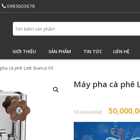
0985603678
GIỚI THIỆU
SẢN PHẨM
TIN TỨC
LIÊN HỆ
pha cà phê Lelit Bianca V3
Máy pha cà phê L
Original
50,000,0
55,000,000
₫
price
was:
55,000,0