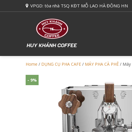
VPGD: tòa nhà TSQ KĐT MỖ LAO HÀ ĐÔNG HN
Home
/
DỤNG CỤ PHA CAFE
/
MÁY PHA CÀ PHÊ
/ Máy 
- 9%