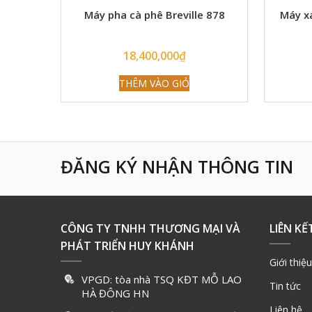
Máy pha cà phê Breville 878
Máy x
18,400,000
₫
THÊM VÀO GIỎ
ĐĂNG KÝ NHẬN THÔNG TIN
CÔNG TY TNHH THƯƠNG MẠI VÀ
LIÊN KẾ
PHÁT TRIỂN HUY KHÁNH
Giới thiệu
VPGD: tòa nhà TSQ KĐT MỖ LAO
Tin tức
HÀ ĐÔNG HN
Liên hệ