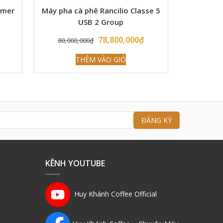
imer
Máy pha cà phê Rancilio Classe 5
USB 2 Group
Current
Original
Current
78,800,000
₫
80,000,000
₫
price
price
price
THÊM VÀO GIỎ
is:
was:
is:
83,000,000₫.
80,000,000₫.
78,800,000₫.
KÊNH YOUTUBE
Huy Khánh Coffee Official