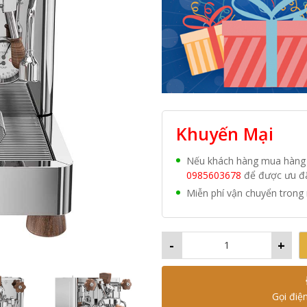
Khuyến Mại
Nếu khách hàng mua hàng vớ
0985603678
để được ưu đãi
Miễn phí vận chuyển trong 
-
+
Gọi điệ