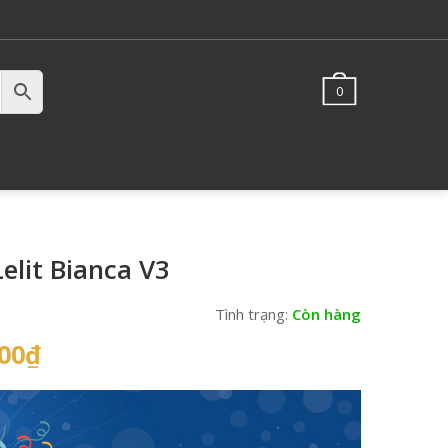
0
elit Bianca V3
Tình trạng:
Còn hàng
Current
00
₫
price
is:
00₫.
50,000,000₫.